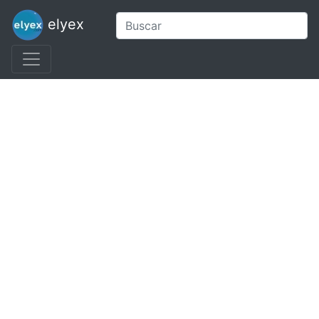
elyex