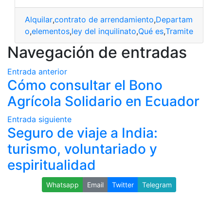
Alquilar
,
contrato de arrendamiento
,
Departamento
,
E
cumento
,
elementos
,
ley del inquilinato
,
Qué es
,
Tramite
Navegación de entradas
Entrada anterior
Cómo consultar el Bono
Agrícola Solidario en Ecuador
Entrada siguiente
Seguro de viaje a India:
turismo, voluntariado y
espiritualidad
Whatsapp
Email
Twitter
Telegram