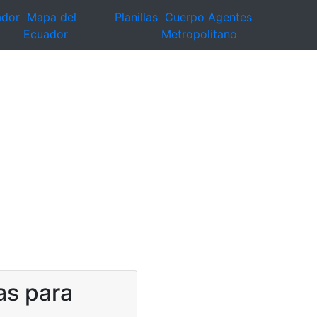
ador
Mapa del
Planillas
Cuerpo Agentes
Ecuador
Metropolitano
as para