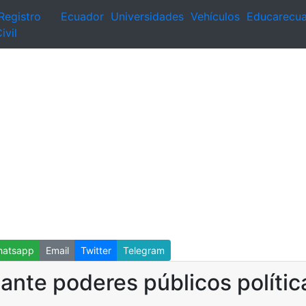
Registro
Ecuador
Universidades
Vehículos
Educarecu
ivil
atsapp
Email
Twitter
Telegram
nte poderes públicos polític