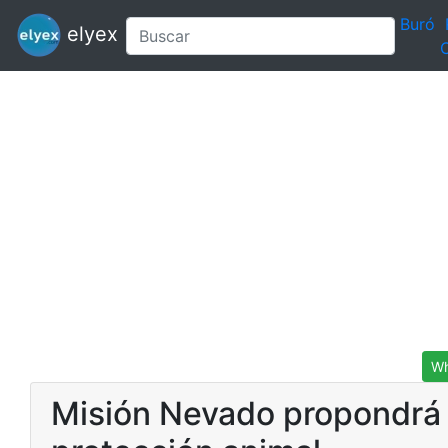
Buró
elyex
C
Wh
Misión Nevado propondrá a