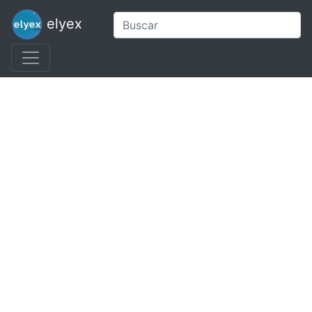
elyex