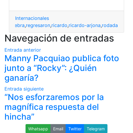
Internacionales
ein-celebra
,
regresaron
,
ricardo
,
ricardo-arjona
,
rodada
Navegación de entradas
Entrada anterior
Manny Pacquiao publica foto
junto a “Rocky”: ¿Quién
ganaría?
Entrada siguiente
“Nos esforzaremos por la
magnífica respuesta del
hincha”
Whatsapp
Email
Twitter
Telegram