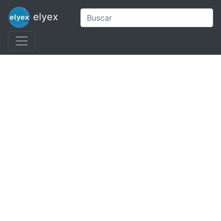
elyex