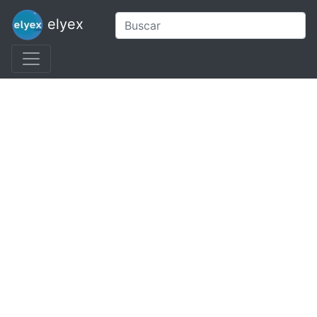
elyex