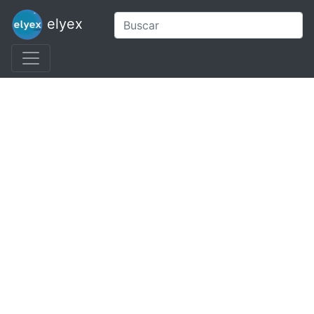
elyex