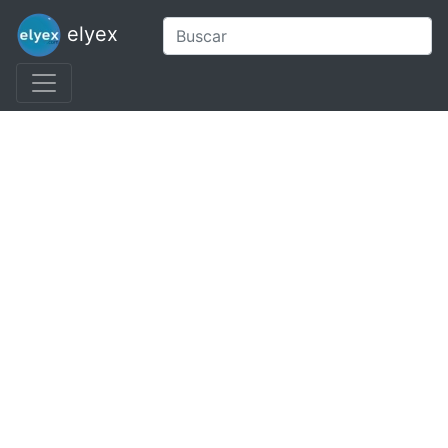
elyex