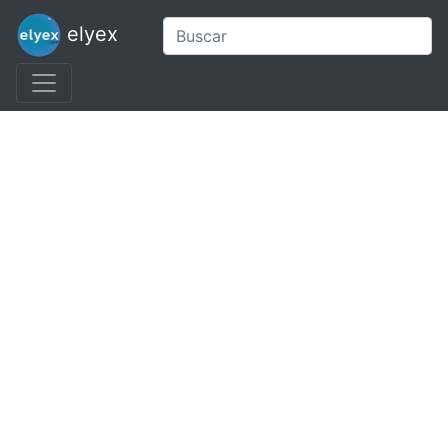
elyex