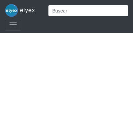
elyex