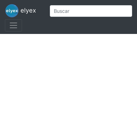
elyex