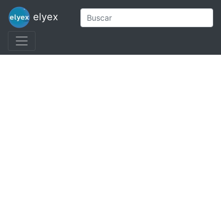
elyex