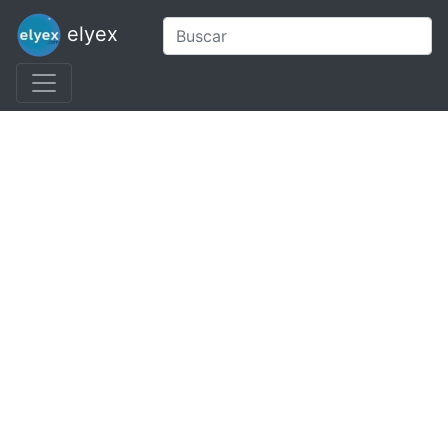
elyex