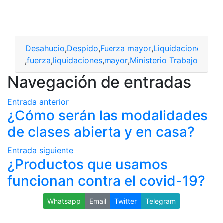
Desahucio
,
Despido
,
Fuerza mayor
,
Liquidaciones
,
Mini
espido
,
fuerza
,
liquidaciones
,
mayor
,
Ministerio Trabajo
Navegación de entradas
Entrada anterior
¿Cómo serán las modalidades
de clases abierta y en casa?
Entrada siguiente
¿Productos que usamos
funcionan contra el covid-19?
Whatsapp
Email
Twitter
Telegram