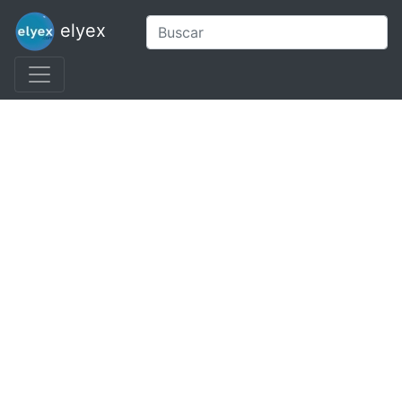
elyex