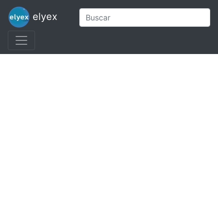
elyex