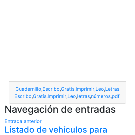
Cuadernillo
,
Escribo
,
Gratis
,
Imprimir
,
Leo
,
Letras
,
Núme
rnillo
,
Escribo
,
Gratis
,
Imprimir
,
Leo
,
letras
,
números
,
pdf
Navegación de entradas
Entrada anterior
Listado de vehículos para