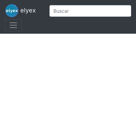
elyex