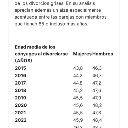
de los divorcios grises. En su análisis
aprecian además un alza especialmente
acentuada entre las parejas con miembros
que tienen 65 o incluso más años.
Edad media de los
cónyuges al divorciarse
Mujeres
Hombres
(AÑOS)
2015
43,8
46,3
2016
44,2
46,7
2017
44,8
47,2
2018
45,2
47,6
2019
45,5
47,9
2020
45,6
48,2
2021
45,5
47,8
2022
45,9
48,4
46,2
48,7