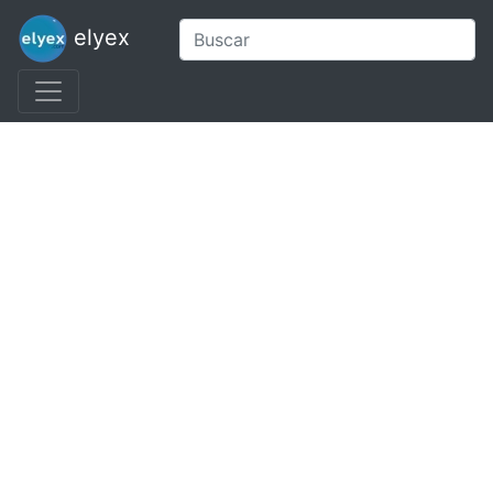
elyex