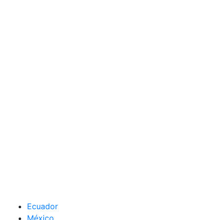
Ecuador
México