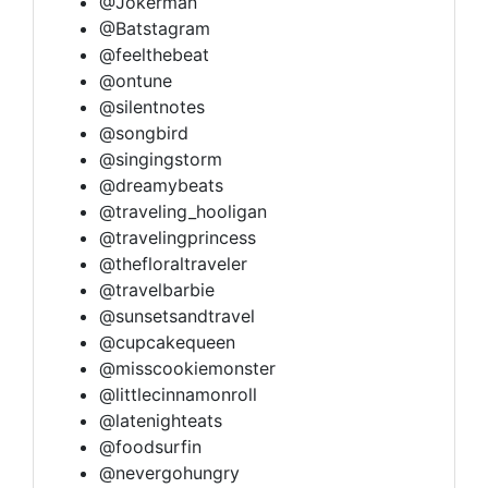
@Jokerman
@Batstagram
@feelthebeat
@ontune
@silentnotes
@songbird
@singingstorm
@dreamybeats
@traveling_hooligan
@travelingprincess
@thefloraltraveler
@travelbarbie
@sunsetsandtravel
@cupcakequeen
@misscookiemonster
@littlecinnamonroll
@latenighteats
@foodsurfin
@nevergohungry