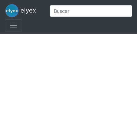
elyex