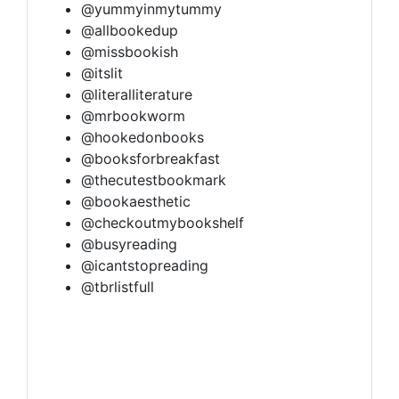
@yummyinmytummy
@allbookedup
@missbookish
@itslit
@literalliterature
@mrbookworm
@hookedonbooks
@booksforbreakfast
@thecutestbookmark
@bookaesthetic
@checkoutmybookshelf
@busyreading
@icantstopreading
@tbrlistfull