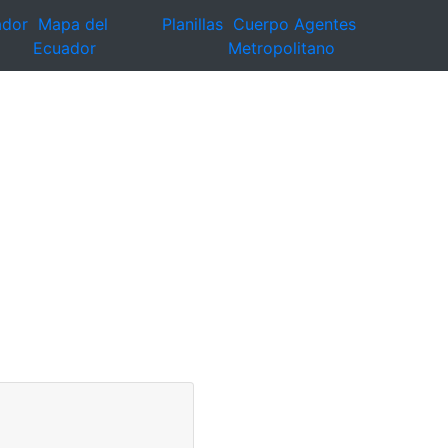
ador
Mapa del
Planillas
Cuerpo Agentes
Ecuador
Metropolitano