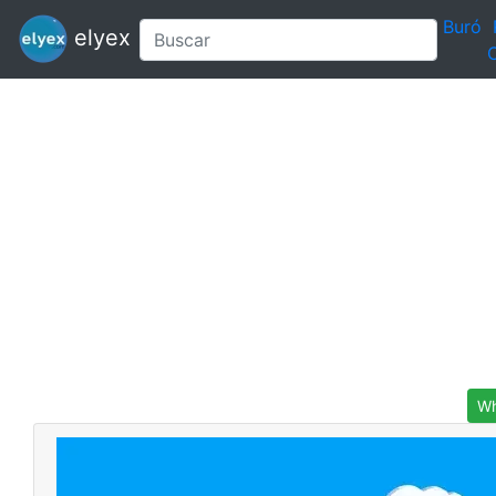
Buró
elyex
C
Wh