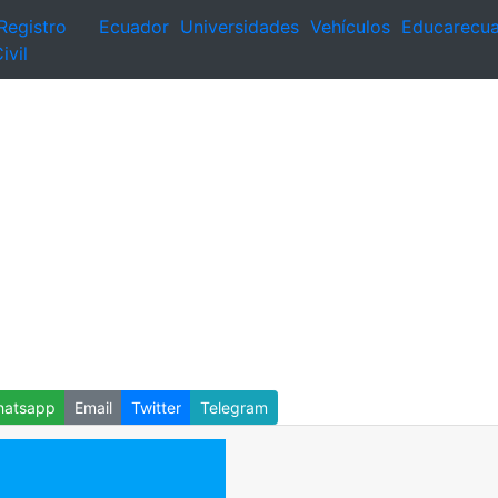
Registro
Ecuador
Universidades
Vehículos
Educarecu
ivil
atsapp
Email
Twitter
Telegram