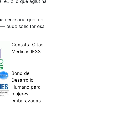
al eBiblio que aglutina
Fue necesario que me
a— pude solicitar esa