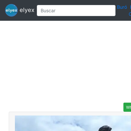
Buró
elyex
C
Wh