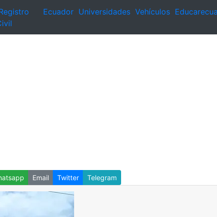
Registro
Ecuador
Universidades
Vehículos
Educarecu
ivil
atsapp
Email
Twitter
Telegram