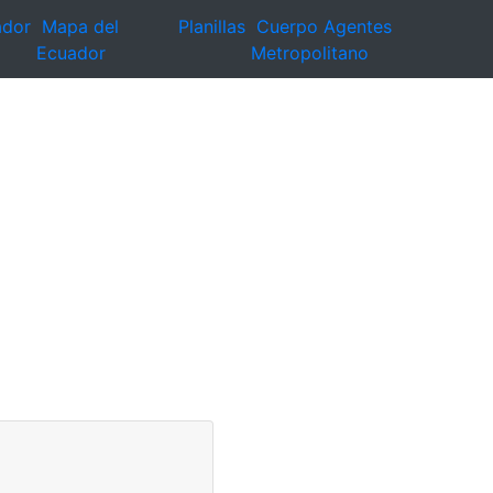
ador
Mapa del
Planillas
Cuerpo Agentes
Ecuador
Metropolitano