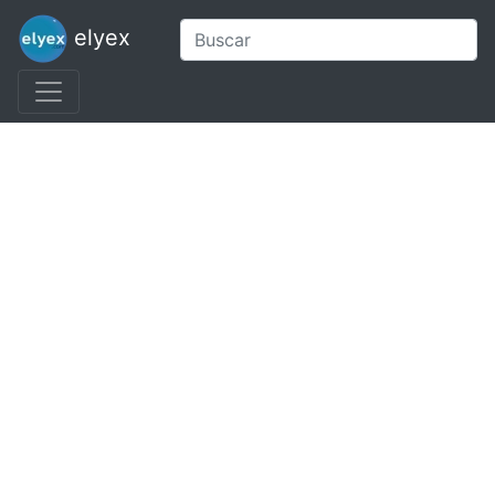
elyex