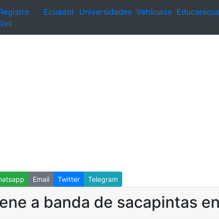
Registro
Ecuador
Universidades
Vehículos
Educarecu
ivil
atsapp
Email
Twitter
Telegram
tiene a banda de sacapintas e