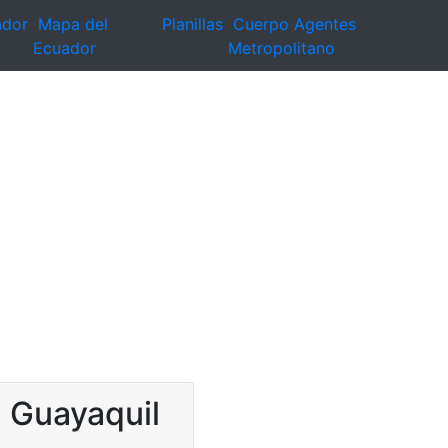
ador
Mapa del
Planillas
Cuerpo Agentes
Ecuador
Metropolitano
n Guayaquil