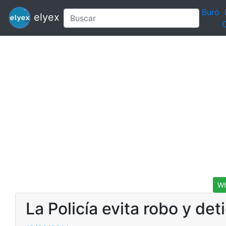
Buró
elyex
C
Wh
La Policía evita robo y de