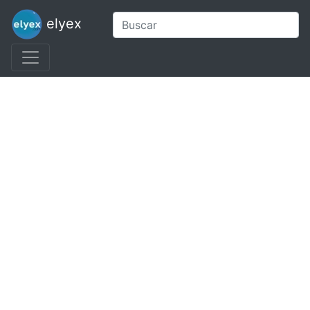
elyex