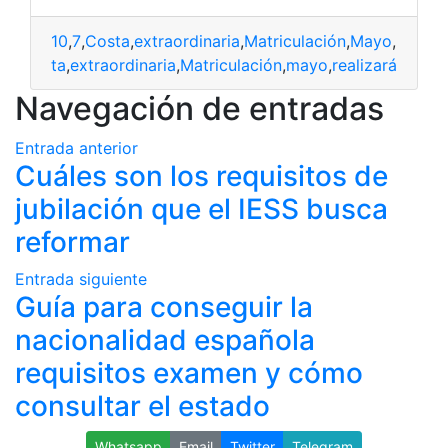
10
,
7
,
Costa
,
extraordinaria
,
Matriculación
,
Mayo
,
realiza
0
,
7
,
costa
,
extraordinaria
,
Matriculación
,
mayo
,
realizará
Navegación de entradas
Entrada anterior
Cuáles son los requisitos de
jubilación que el IESS busca
reformar
Entrada siguiente
Guía para conseguir la
nacionalidad española
requisitos examen y cómo
consultar el estado
Whatsapp
Email
Twitter
Telegram