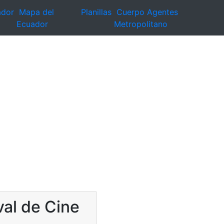
ador
Mapa del
Planillas
Cuerpo Agentes
Ecuador
Metropolitano
val de Cine