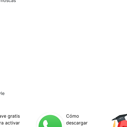
s moscas
le