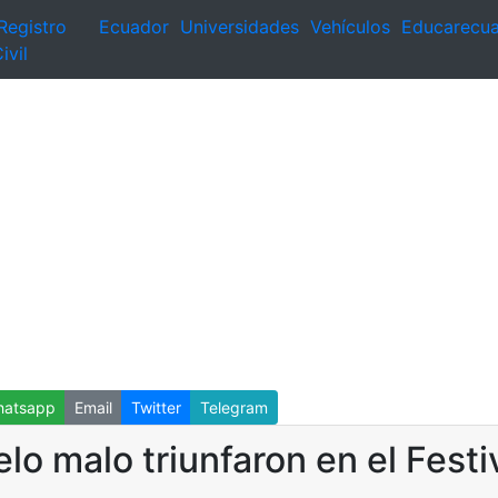
Registro
Ecuador
Universidades
Vehículos
Educarecu
ivil
atsapp
Email
Twitter
Telegram
elo malo triunfaron en el Festi