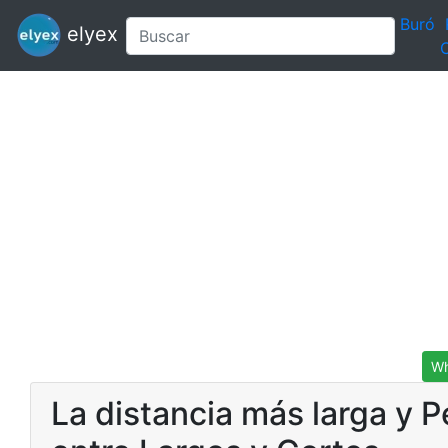
Buró
elyex
C
Wh
La distancia más larga y P