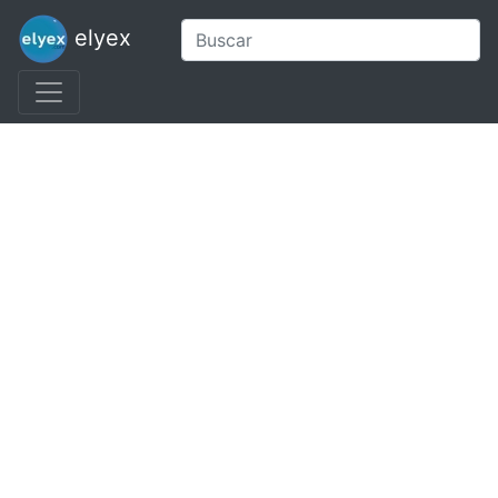
elyex