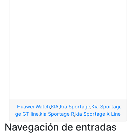
Huawei Watch
,
KIA
,
Kia Sportage
,
Kia Sportage 2022
 Sportage GT line
,
kia Sportage R
,
kia Sportage X Line
Navegación de entradas