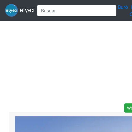
Buró
elyex
C
Wh