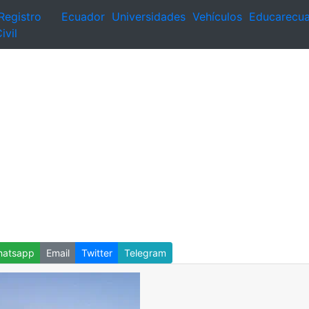
Registro
Ecuador
Universidades
Vehículos
Educarecu
ivil
atsapp
Email
Twitter
Telegram