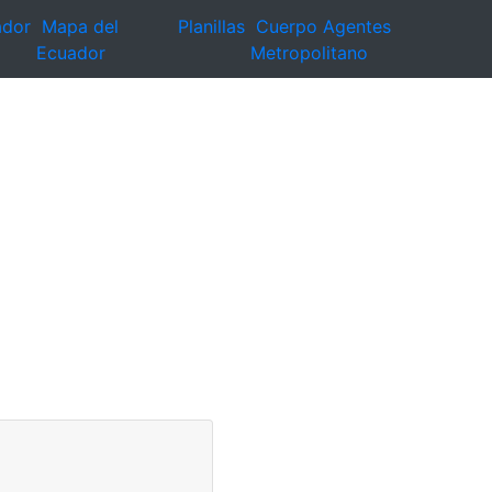
ador
Mapa del
Planillas
Cuerpo Agentes
Ecuador
Metropolitano