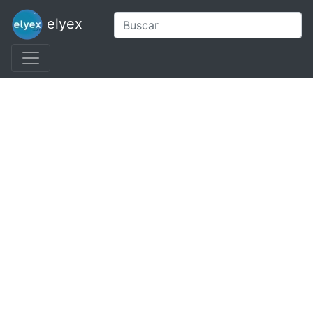
elyex