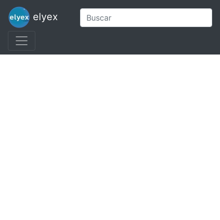
elyex