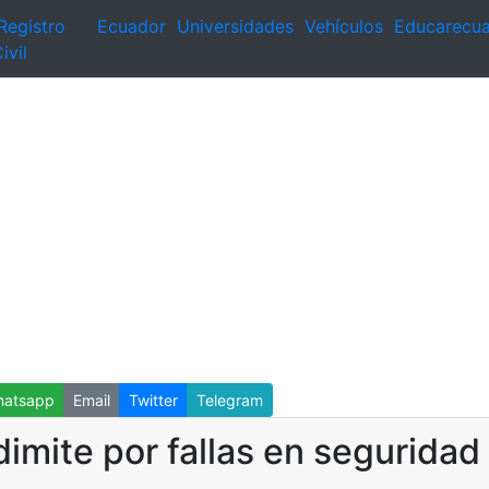
Registro
Ecuador
Universidades
Vehículos
Educarecu
ivil
atsapp
Email
Twitter
Telegram
dimite por fallas en seguridad