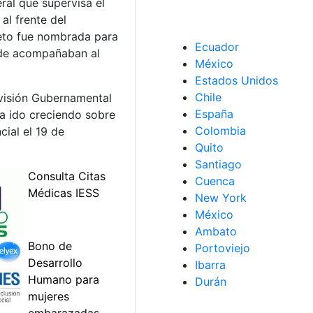
ral que supervisa el
al frente del
reto fue nombrada para
Ecuador
onde acompañaban al
México
Estados Unidos
Chile
rvisión Gubernamental
España
ha ido creciendo sobre
Colombia
cial el 19 de
Quito
Santiago
Cuenca
New York
México
Ambato
Portoviejo
Ibarra
Durán