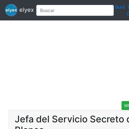
Buró
elyex
C
Wh
Jefa del Servicio Secreto 