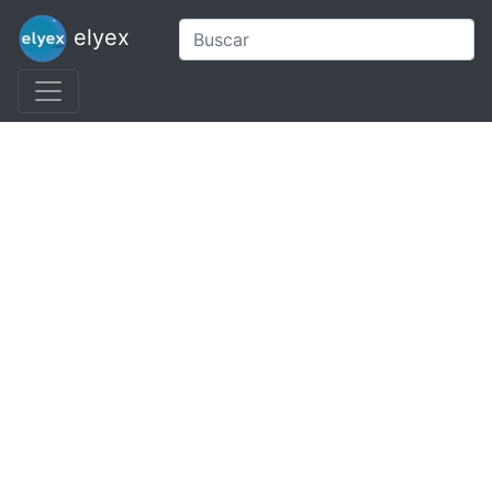
elyex