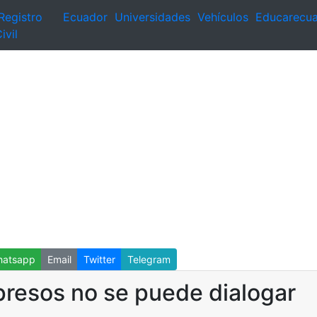
Registro
Ecuador
Universidades
Vehículos
Educarecu
ivil
atsapp
Email
Twitter
Telegram
 presos no se puede dialogar