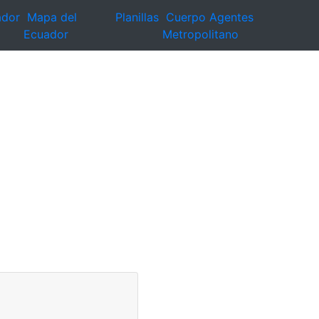
ador
Mapa del
Planillas
Cuerpo Agentes
Ecuador
Metropolitano