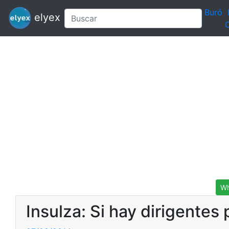
Buró
elyex
C
Wh
Insulza: Si hay dirigentes