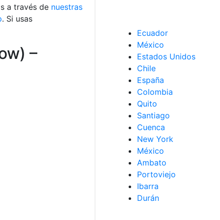
os a través de
nuestras
p
. Si usas
Ecuador
México
low) –
Estados Unidos
Chile
España
Colombia
Quito
Santiago
Cuenca
New York
México
Ambato
Portoviejo
Ibarra
Durán