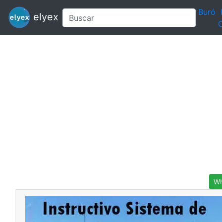
Buró
elyex
C
Wh