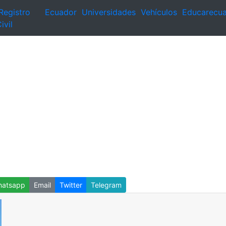
Registro
Ecuador
Universidades
Vehículos
Educarecu
ivil
atsapp
Email
Twitter
Telegram