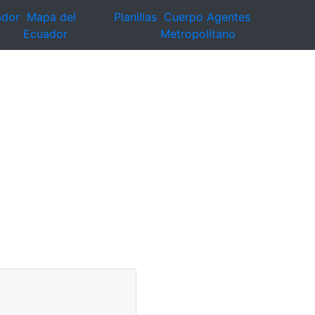
ador
Mapa del
Planillas
Cuerpo Agentes
Ecuador
Metropolitano