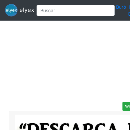
Buró
elyex
C
Wh