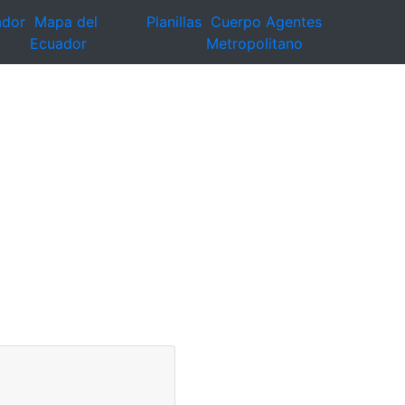
ador
Mapa del
Planillas
Cuerpo Agentes
Ecuador
Metropolitano