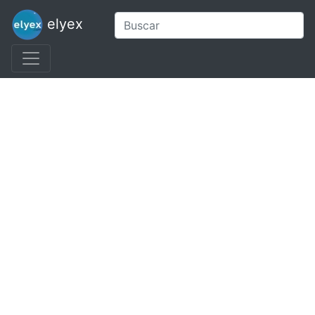
elyex