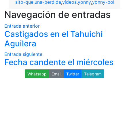
to
,
necesito-que
,
una-perdida
,
videos
,
yonny
,
yonny-bol
Navegación de entradas
Entrada anterior
Castigados en el Tahuichi
Aguilera
Entrada siguiente
Fecha candente el miércoles
Whatsapp
Email
Twitter
Telegram