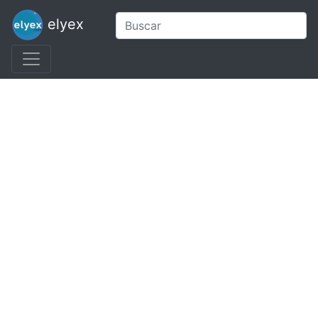
elyex