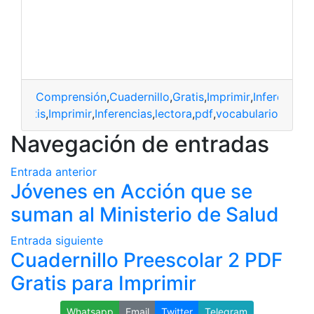
Comprensión
,
Cuadernillo
,
Gratis
,
Imprimir
,
Inferencias
,
llo
,
Gratis
,
Imprimir
,
Inferencias
,
lectora
,
pdf
,
vocabulario
Navegación de entradas
Entrada anterior
Jóvenes en Acción que se
suman al Ministerio de Salud
Entrada siguiente
Cuadernillo Preescolar 2 PDF
Gratis para Imprimir
Whatsapp
Email
Twitter
Telegram