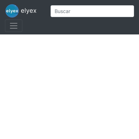
elyex