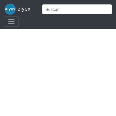
elyex