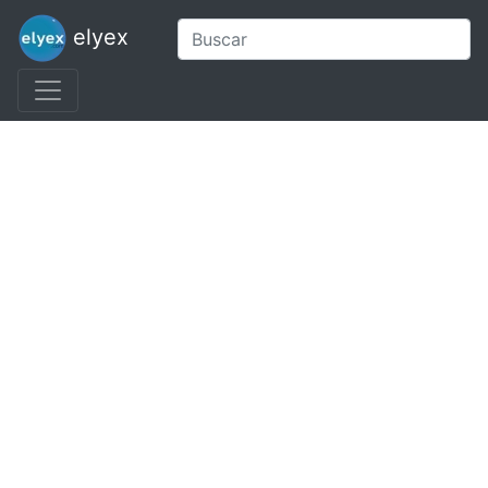
elyex