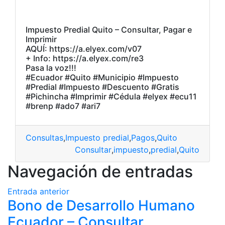
Impuesto Predial Quito – Consultar, Pagar e
Imprimir
AQUÍ: https://a.elyex.com/v07
+ Info: https://a.elyex.com/re3
Pasa la voz!!!
#Ecuador #Quito #Municipio #Impuesto
#Predial #Impuesto #Descuento #Gratis
#Pichincha #Imprimir #Cédula #elyex #ecu11
#brenp #ado7 #ari7
Consultas
,
Impuesto predial
,
Pagos
,
Quito
Consultar
,
impuesto
,
predial
,
Quito
Navegación de entradas
Entrada anterior
Bono de Desarrollo Humano
Ecuador – Consultar