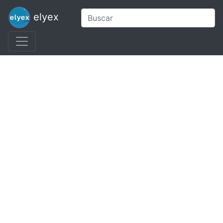
elyex