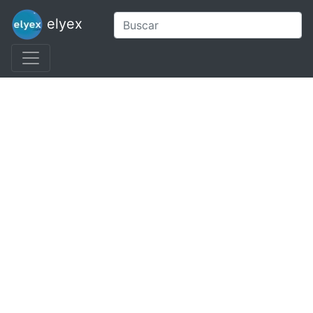
elyex