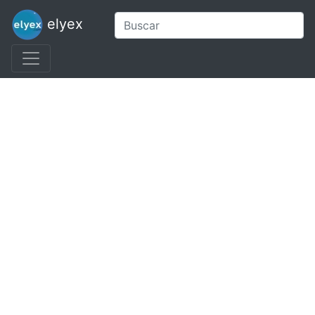
elyex