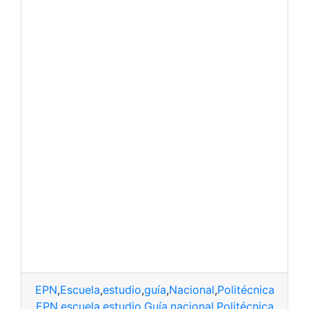
EPN
,
Escuela
,
estudio
,
guía
,
Nacional
,
Politécnica
EPN
,
escuela
,
estudio
,
Guía
,
nacional
,
Politécnica