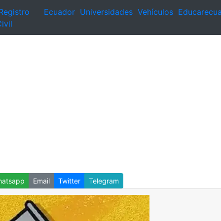
Registro
Ecuador
Universidades
Vehículos
Educarecu
ivil
atsapp
Email
Twitter
Telegram