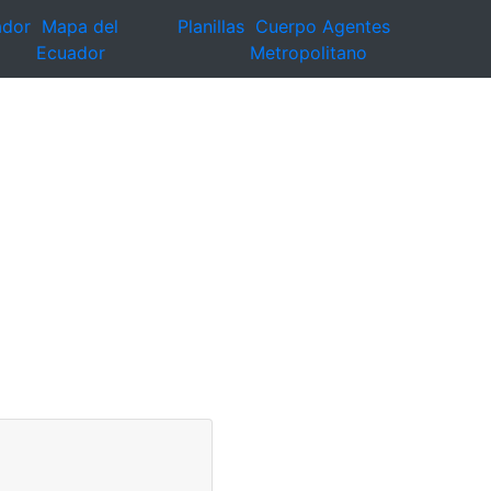
ador
Mapa del
Planillas
Cuerpo Agentes
Ecuador
Metropolitano