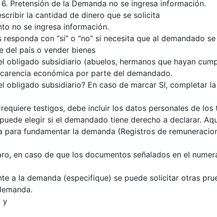
6. Pretensión de la Demanda no se ingresa información.
scribir la cantidad de dinero que se solicita
nto no se ingresa información.
s responda con “si” o “no” si necesita que al demandado s
e del país o vender bienes
 el obligado subsidiario (abuelos, hermanos que hayan cumpl
o carencia económica por parte del demandado.
el obligado subsidiario? En caso de marcar SI, completar la
 requiere testigos, debe incluir los datos personales de los
puede elegir si el demandado tiene derecho a declarar. A
ga para fundamentar la demanda (Registros de remuneracion
laro, en caso de que los documentos señalados en el numera
te a la demanda (especifique) se puede solicitar otras pru
 demanda.
 y