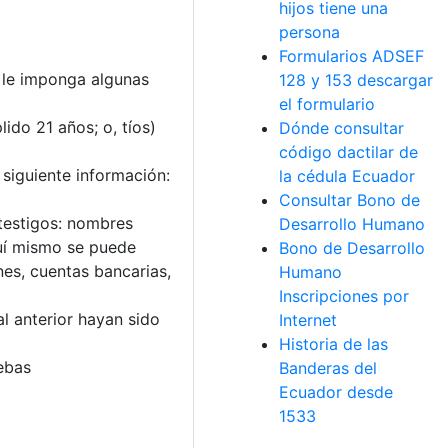
hijos tiene una
persona
Formularios ADSEF
e le imponga algunas
128 y 153 descargar
el formulario
ido 21 años; o, tíos)
Dónde consultar
código dactilar de
 siguiente información:
la cédula Ecuador
Consultar Bono de
 testigos: nombres
Desarrollo Humano
quí mismo se puede
Bono de Desarrollo
es, cuentas bancarias,
Humano
Inscripciones por
l anterior hayan sido
Internet
Historia de las
ebas
Banderas del
Ecuador desde
1533