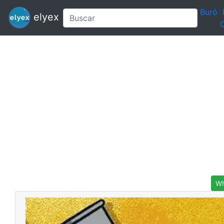
Buró
elyex
C
Wh