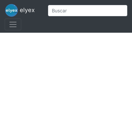
elyex