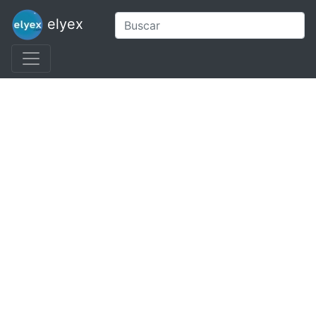
elyex