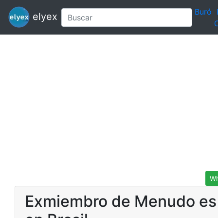
Buró
elyex
C
Wh
Exmiembro de Menudo es re