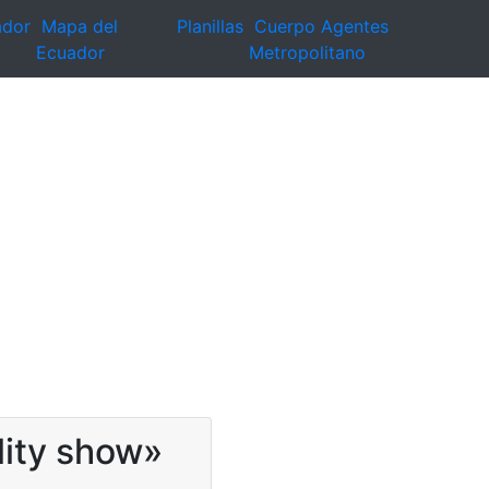
ador
Mapa del
Planillas
Cuerpo Agentes
Ecuador
Metropolitano
lity show»