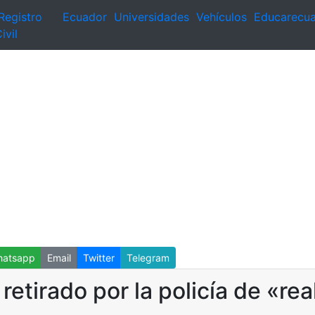
Registro
Ecuador
Universidades
Vehículos
Educarecu
ivil
atsapp
Email
Twitter
Telegram
tirado por la policía de «rea