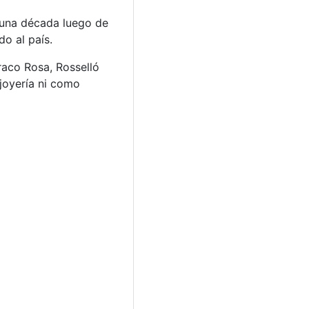
e una década luego de
o al país.
raco Rosa, Rosselló
 joyería ni como