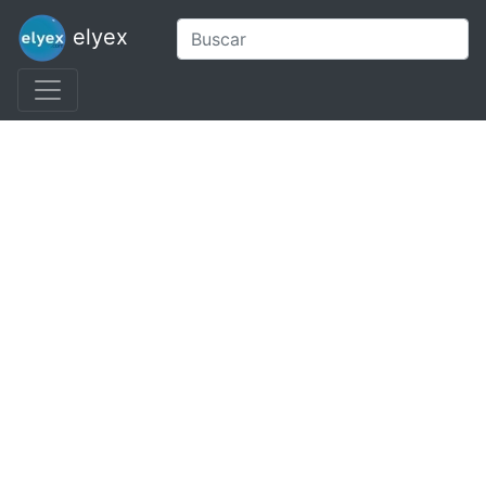
elyex