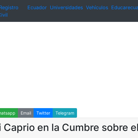
Registro
Ecuador
Universidades
Vehículos
Educarecu
ivil
atsapp
Email
Twitter
Telegram
 Caprio en la Cumbre sobre e