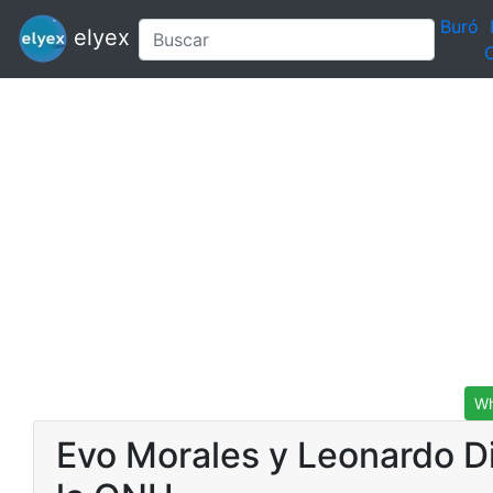
Buró
elyex
C
Wh
Evo Morales y Leonardo Di