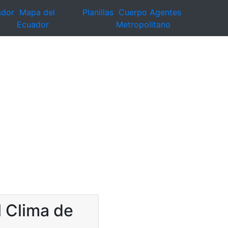
ador
Mapa del
Planillas
Cuerpo Agentes
Ecuador
Metropolitano
l Clima de