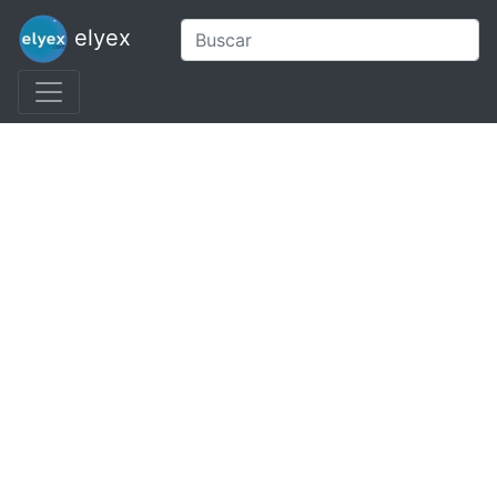
elyex