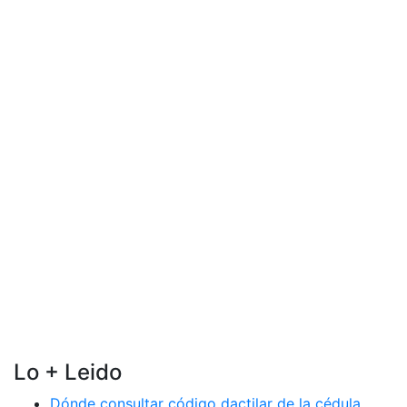
Lo + Leido
Dónde consultar código dactilar de la cédula