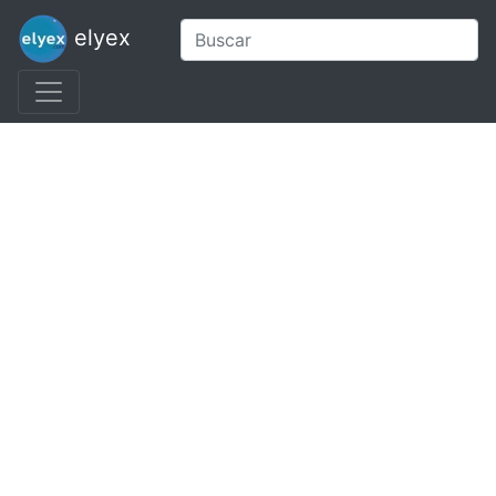
elyex