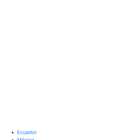
Ecuador
México