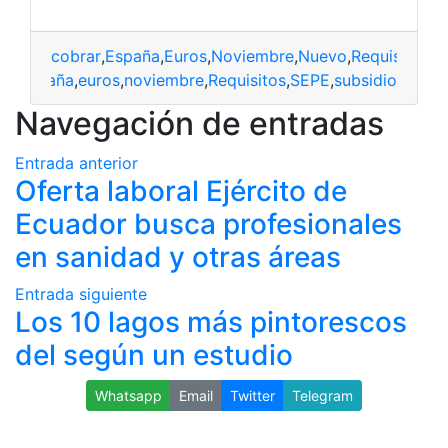
cobrar
,
España
,
Euros
,
Noviembre
,
Nuevo
,
Requisitos
,
S
ar
,
españa
,
euros
,
noviembre
,
Requisitos
,
SEPE
,
subsidio
Navegación de entradas
Entrada anterior
Oferta laboral Ejército de
Ecuador busca profesionales
en sanidad y otras áreas
Entrada siguiente
Los 10 lagos más pintorescos
del según un estudio
Whatsapp
Email
Twitter
Telegram