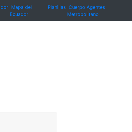
ador
Mapa del
Planillas
Cuerpo Agentes
Ecuador
Metropolitano