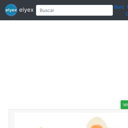
Buró
elyex
C
Wh