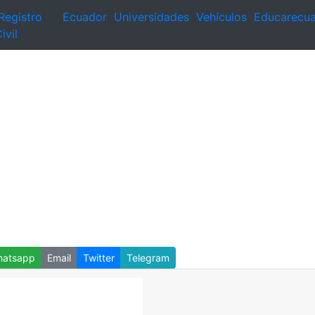
Registro
Ecuador
Universidades
Vehículos
Educarecu
ivil
atsapp
Email
Twitter
Telegram